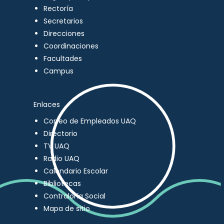
Rectoría
Secretarios
Direcciones
Coordinaciones
Facultades
Campus
Enlaces
Correo de Empleados UAQ
Directorio
TV UAQ
Radio UAQ
Calendario Escolar
Bibliotecas
Contraloría Social
Mapa de sitio