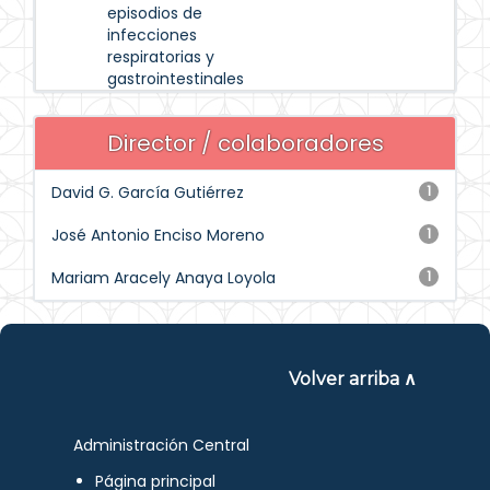
episodios de
infecciones
respiratorias y
gastrointestinales
Director / colaboradores
David G. García Gutiérrez
1
José Antonio Enciso Moreno
1
Mariam Aracely Anaya Loyola
1
Volver arriba ∧
Administración Central
Página principal