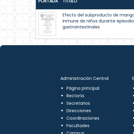
PORTADA
TÍTULO
Efecto del subproducto de mango
inmune de niños durante episodios
gastrointestinales
Administración Central
Página principal
Rectoría
Secretarios
Direcciones
Coordinaciones
Facultades
Campus