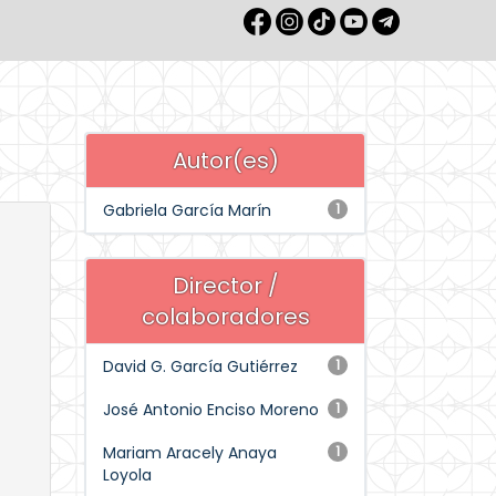
Autor(es)
Gabriela García Marín
1
Director /
colaboradores
David G. García Gutiérrez
1
José Antonio Enciso Moreno
1
Mariam Aracely Anaya
1
Loyola