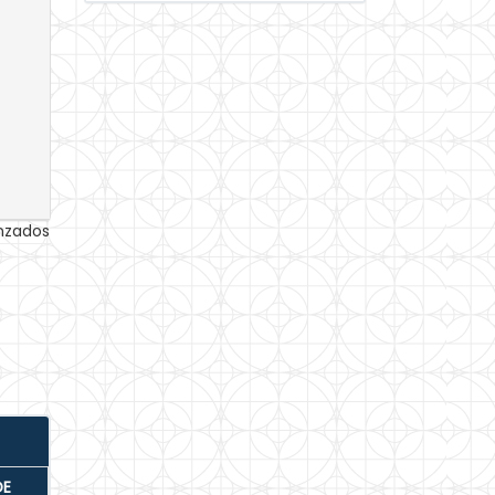
anzados
DE