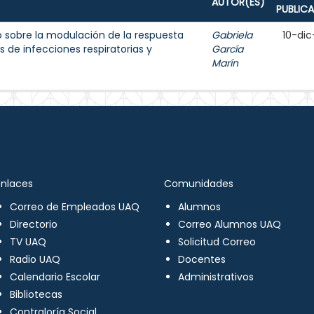
AUTOR(ES)
PUBLIC
 sobre la modulación de la respuesta
Gabriela
10-dic
 de infecciones respiratorias y
García
Marín
Enlaces
Comunidades
Correo de Empleados UAQ
Alumnos
Directorio
Correo Alumnos UAQ
TV UAQ
Solicitud Correo
Radio UAQ
Docentes
Calendario Escolar
Administrativos
Bibliotecas
Contraloría Social