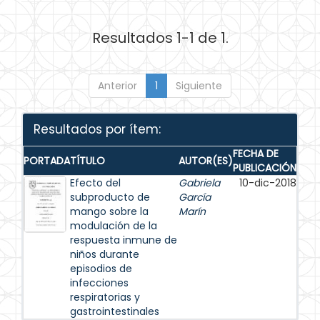
Resultados 1-1 de 1.
Anterior
1
Siguiente
Resultados por ítem:
FECHA DE
PORTADA
TÍTULO
AUTOR(ES)
PUBLICACIÓN
Efecto del
Gabriela
10-dic-2018
subproducto de
García
mango sobre la
Marín
modulación de la
respuesta inmune de
niños durante
episodios de
infecciones
respiratorias y
gastrointestinales