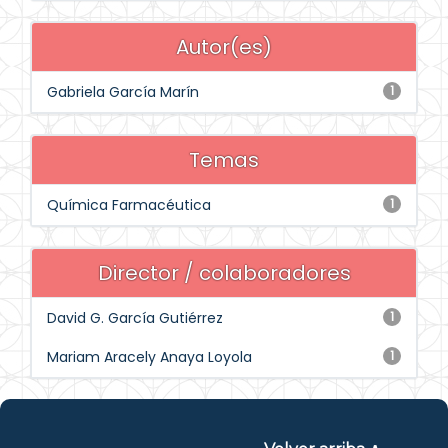
Autor(es)
Gabriela García Marín
1
Temas
Química Farmacéutica
1
Director / colaboradores
David G. García Gutiérrez
1
Mariam Aracely Anaya Loyola
1