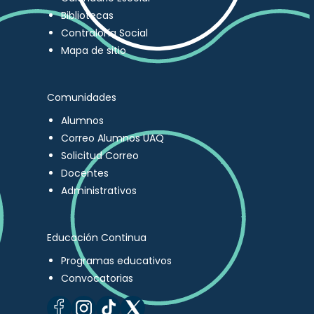
Bibliotecas
Contraloría Social
Mapa de sitio
Comunidades
Alumnos
Correo Alumnos UAQ
Solicitud Correo
Docentes
Administrativos
Educación Continua
Programas educativos
Convocatorias