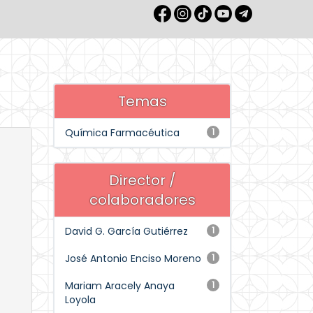
Temas
Química Farmacéutica
1
Director /
colaboradores
David G. García Gutiérrez
1
José Antonio Enciso Moreno
1
Mariam Aracely Anaya
1
Loyola