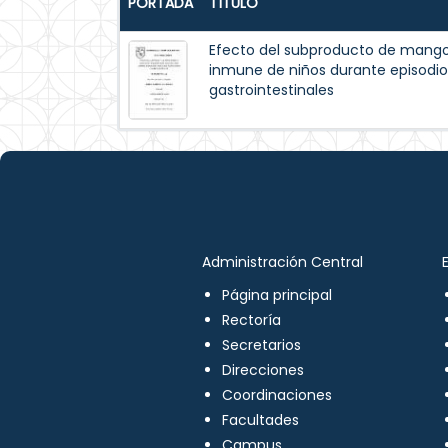
PORTADA
TÍTULO
Efecto del subproducto de mango
inmune de niños durante episodios
gastrointestinales
Administración Central
Página principal
Rectoría
Secretarios
Direcciones
Coordinaciones
Facultades
Campus