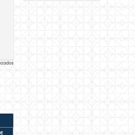
anzados
DE