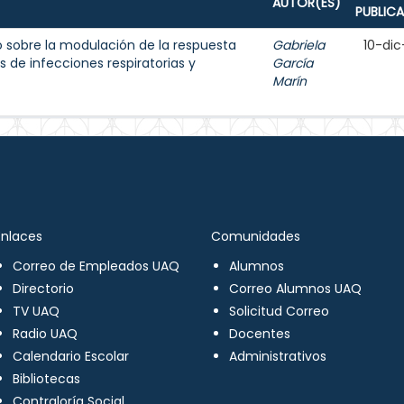
AUTOR(ES)
PUBLIC
 sobre la modulación de la respuesta
Gabriela
10-dic
 de infecciones respiratorias y
García
Marín
Enlaces
Comunidades
Correo de Empleados UAQ
Alumnos
Directorio
Correo Alumnos UAQ
TV UAQ
Solicitud Correo
Radio UAQ
Docentes
Calendario Escolar
Administrativos
Bibliotecas
Contraloría Social