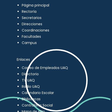
Página principal
Rectoría
Secretarios
Direcciones
Coordinaciones
Facultades
Campus
Enlaces
Correo de Empleados UAQ
Directorio
TV UAQ
Radio UAQ
Calendario Escolar
Bibliotecas
Contraloría Social
Mapa de sitio