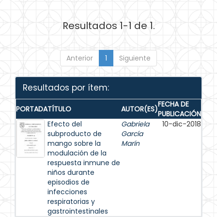
Resultados 1-1 de 1.
Anterior
1
Siguiente
Resultados por ítem:
FECHA DE
PORTADA
TÍTULO
AUTOR(ES)
PUBLICACIÓN
Efecto del
Gabriela
10-dic-2018
subproducto de
García
mango sobre la
Marín
modulación de la
respuesta inmune de
niños durante
episodios de
infecciones
respiratorias y
gastrointestinales