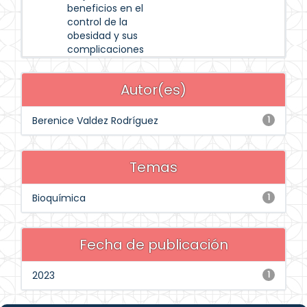
beneficios en el
control de la
obesidad y sus
complicaciones
Autor(es)
Berenice Valdez Rodríguez
1
Temas
Bioquímica
1
Fecha de publicación
2023
1