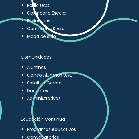
Radio UAQ
Calendario Escolar
Bibliotecas
Contraloría Social
Mapa de sitio
Comunidades
Alumnos
Correo Alumnos UAQ
Solicitud Correo
Docentes
Administrativos
Educación Continua
Programas educativos
Convocatorias