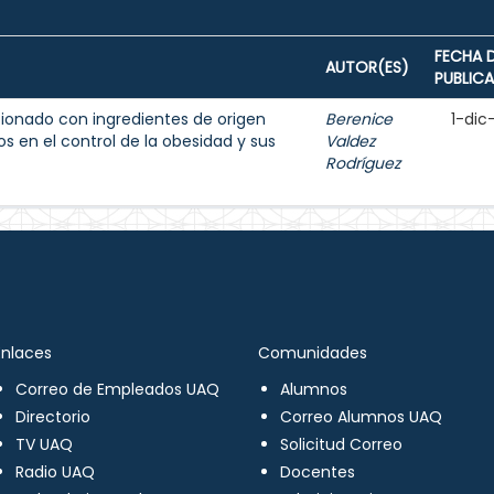
FECHA 
AUTOR(ES)
PUBLIC
ionado con ingredientes de origen
Berenice
1-dic
s en el control de la obesidad y sus
Valdez
Rodríguez
Enlaces
Comunidades
Correo de Empleados UAQ
Alumnos
Directorio
Correo Alumnos UAQ
TV UAQ
Solicitud Correo
Radio UAQ
Docentes