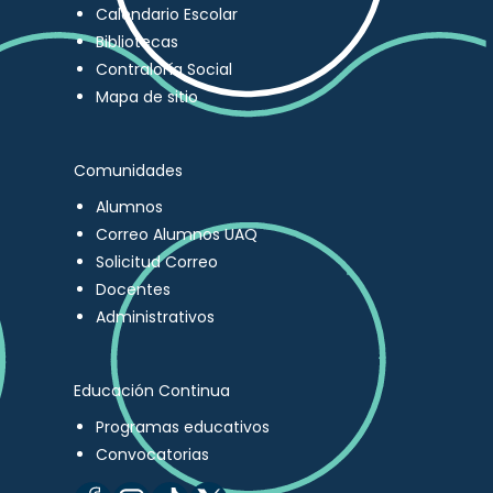
Calendario Escolar
Bibliotecas
Contraloría Social
Mapa de sitio
Comunidades
Alumnos
Correo Alumnos UAQ
Solicitud Correo
Docentes
Administrativos
Educación Continua
Programas educativos
Convocatorias