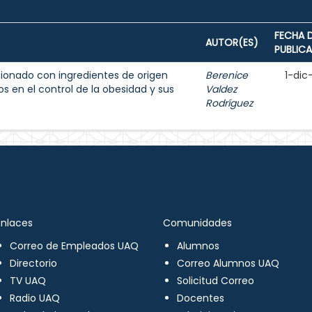
FECHA 
AUTOR(ES)
PUBLIC
ionado con ingredientes de origen
Berenice
1-dic
s en el control de la obesidad y sus
Valdez
Rodríguez
Enlaces
Comunidades
Correo de Empleados UAQ
Alumnos
Directorio
Correo Alumnos UAQ
TV UAQ
Solicitud Correo
Radio UAQ
Docentes