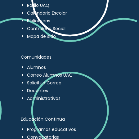
Radio UAQ
Calendario Escolar
Bibliotecas
Contraloría Social
Mapa de sitio
Comunidades
Alumnos
Correo Alumnos UAQ
Solicitud Correo
Docentes
Administrativos
Educación Continua
Programas educativos
Convocatorias