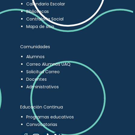
Calendario Escolar
Bibliotecas
Contraloría Social
Mapa de sitio
Comunidades
Alumnos
Correo Alumnos UAQ
Solicitud Correo
Docentes
Administrativos
Educación Continua
Programas educativos
Convocatorias