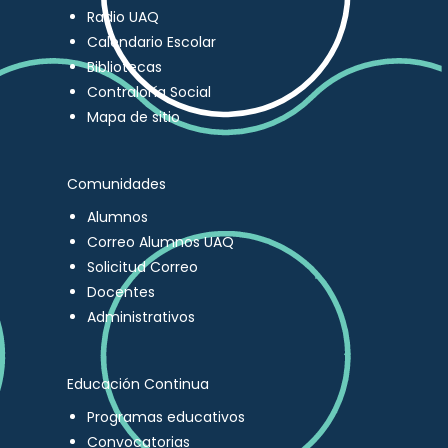
Radio UAQ
Calendario Escolar
Bibliotecas
Contraloría Social
Mapa de sitio
Comunidades
Alumnos
Correo Alumnos UAQ
Solicitud Correo
Docentes
Administrativos
Educación Continua
Programas educativos
Convocatorias