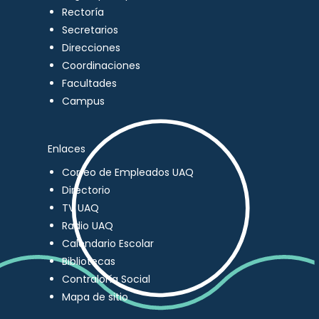
Rectoría
Secretarios
Direcciones
Coordinaciones
Facultades
Campus
Enlaces
Correo de Empleados UAQ
Directorio
TV UAQ
Radio UAQ
Calendario Escolar
Bibliotecas
Contraloría Social
Mapa de sitio