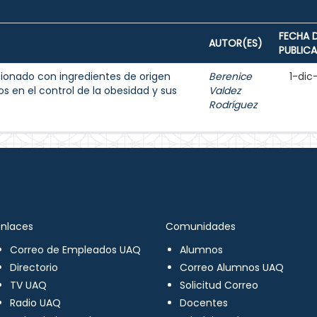
FECHA 
AUTOR(ES)
PUBLIC
ionado con ingredientes de origen
Berenice
1-dic
s en el control de la obesidad y sus
Valdez
Rodríguez
Enlaces
Comunidades
Correo de Empleados UAQ
Alumnos
Directorio
Correo Alumnos UAQ
TV UAQ
Solicitud Correo
Radio UAQ
Docentes