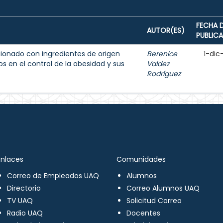
FECHA 
AUTOR(ES)
PUBLIC
ionado con ingredientes de origen
Berenice
1-dic
s en el control de la obesidad y sus
Valdez
Rodríguez
Enlaces
Comunidades
Correo de Empleados UAQ
Alumnos
Directorio
Correo Alumnos UAQ
TV UAQ
Solicitud Correo
Radio UAQ
Docentes