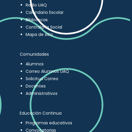
Radio UAQ
Calendario Escolar
Bibliotecas
Contraloría Social
Mapa de sitio
Comunidades
Alumnos
Correo Alumnos UAQ
Solicitud Correo
Docentes
Administrativos
Educación Continua
Programas educativos
Convocatorias