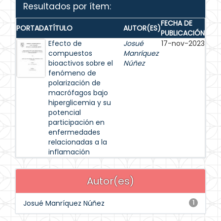
Resultados por ítem:
FECHA DE
PORTADA
TÍTULO
AUTOR(ES)
PUBLICACIÓN
Efecto de
Josué
17-nov-2023
compuestos
Manríquez
bioactivos sobre el
Núñez
fenómeno de
polarización de
macrófagos bajo
hiperglicemia y su
potencial
participación en
enfermedades
relacionadas a la
inflamación
Autor(es)
Josué Manríquez Núñez
1