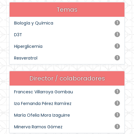
Temas
Biología y Química
1
D3T
1
Hiperglicemia
1
Resveratrol
1
Director / colaboradores
Francesc Villarroya Gombau
1
Iza Fernanda Pérez Ramírez
1
María Ofelia Mora Izaguirre
1
Minerva Ramos Gómez
1