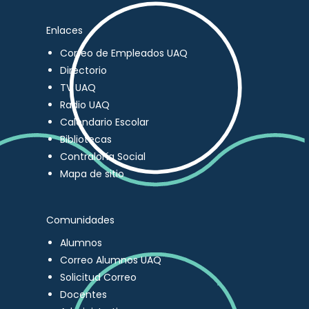
Enlaces
Correo de Empleados UAQ
Directorio
TV UAQ
Radio UAQ
Calendario Escolar
Bibliotecas
Contraloría Social
Mapa de sitio
Comunidades
Alumnos
Correo Alumnos UAQ
Solicitud Correo
Docentes