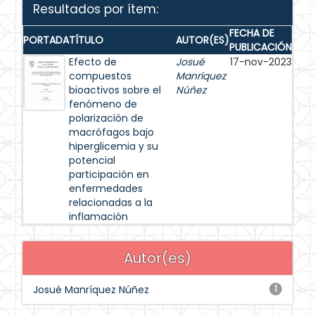
Resultados por ítem:
FECHA DE
PORTADA
TÍTULO
AUTOR(ES)
PUBLICACIÓN
Efecto de
Josué
17-nov-2023
compuestos
Manríquez
bioactivos sobre el
Núñez
fenómeno de
polarización de
macrófagos bajo
hiperglicemia y su
potencial
participación en
enfermedades
relacionadas a la
inflamación
Autor(es)
Josué Manríquez Núñez
1