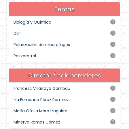
Temas
Biología y Química
1
D3T
1
Polarización de macrófagos
1
Resveratrol
1
Director / colaboradores
Francesc Villarroya Gombau
1
Iza Fernanda Pérez Ramírez
1
María Ofelia Mora Izaguirre
1
Minerva Ramos Gómez
1