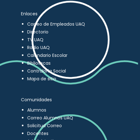
Enlaces
Correo de Empleados UAQ
Directorio
TV UAQ
Radio UAQ
Calendario Escolar
Bibliotecas
Contraloría Social
Mapa de sitio
Comunidades
Alumnos
Correo Alumnos UAQ
Solicitud Correo
Docentes