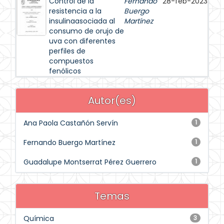
Control de la
Fernando
28-feb-2023
resistencia a la
Buergo
insulinaasociada al
Martínez
consumo de orujo de
uva con diferentes
perfiles de
compuestos
fenólicos
Autor(es)
Ana Paola Castañón Servín
1
Fernando Buergo Martínez
1
Guadalupe Montserrat Pérez Guerrero
1
Temas
Química
3