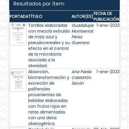
Resultados por ítem:
FECHA DE
PORTADA
TÍTULO
AUTOR(ES)
PUBLICACIÓN
Tortillas elaboradas
Guadalupe
1-ene-2023
con mezcla extruida
Montserrat
de maíz azul y
Pérez
pseudocereales y su
Guerrero
efecto en el control
de la microbiota
asociada a la
obesidad.
Absorción,
Ana Paola
1-ene-2023
biotransformación y
Castañón
excreción de
Servín
polifenoles
provenientes de
bebidas elaboradas
con frutos rojos en
ratas alimentadas
con una dieta
obesogénica.