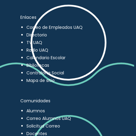
Enlaces
Correo de Empleados UAQ
Directorio
TV UAQ
Radio UAQ
Calendario Escolar
Bibliotecas
Contraloría Social
Mapa de sitio
Comunidades
Alumnos
Correo Alumnos UAQ
Solicitud Correo
Docentes