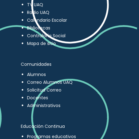
TV UAQ
Radio UAQ
Calendario Escolar
Bibliotecas
Contraloría Social
Mapa de sitio
Comunidades
Alumnos
Correo Alumnos UAQ
Solicitud Correo
Docentes
Administrativos
Educación Continua
Programas educativos