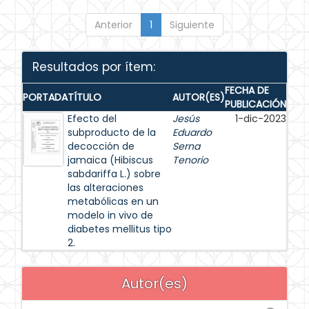
Anterior
1
Siguiente
Resultados por ítem:
FECHA DE
PORTADA
TÍTULO
AUTOR(ES)
PUBLICACIÓN
Efecto del
Jesús
1-dic-2023
subproducto de la
Eduardo
decocción de
Serna
jamaica (Hibiscus
Tenorio
sabdariffa L.) sobre
las alteraciones
metabólicas en un
modelo in vivo de
diabetes mellitus tipo
2.
Autor(es)