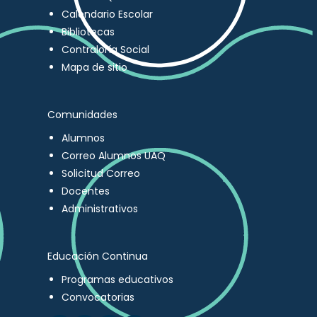
Calendario Escolar
Bibliotecas
Contraloría Social
Mapa de sitio
Comunidades
Alumnos
Correo Alumnos UAQ
Solicitud Correo
Docentes
Administrativos
Educación Continua
Programas educativos
Convocatorias