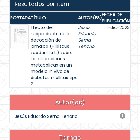
Resultados por ítem:
FECHA DE
PORTADA
TÍTULO
AUTOR(ES)
PUBLICACIÓN
Efecto del
Jesús
1-dic-2023
subproducto de la
Eduardo
decocción de
Serna
jamaica (Hibiscus
Tenorio
sabdariffa L.) sobre
las alteraciones
metabólicas en un
modelo in vivo de
diabetes mellitus tipo
2.
Autor(es)
Jesús Eduardo Serna Tenorio
1
Temas