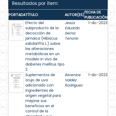
Resultados por ítem:
FECHA DE
PORTADA
TÍTULO
AUTOR(ES)
PUBLICACIÓN
Efecto del
Jesús
1-dic-2023
subproducto de la
Eduardo
decocción de
Serna
jamaica (Hibiscus
Tenorio
sabdariffa L.) sobre
las alteraciones
metabólicas en un
modelo in vivo de
diabetes mellitus tipo
2.
Suplementos de
Berenice
1-dic-2023
orujo de uva
Valdez
adicionado con
Rodríguez
ingredientes de
origen vegetal para
mejorar sus
beneficios en el
control de la