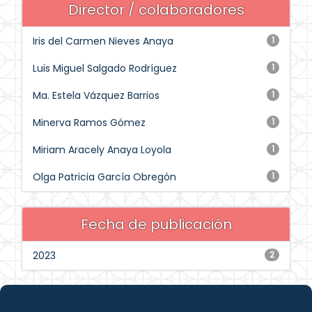
Director / colaboradores
Iris del Carmen Nieves Anaya
1
Luis Miguel Salgado Rodríguez
1
Ma. Estela Vázquez Barrios
1
Minerva Ramos Gómez
1
Miriam Aracely Anaya Loyola
1
Olga Patricia García Obregón
1
Fecha de publicación
2023
2