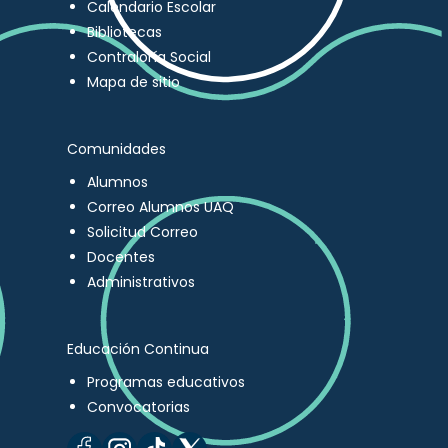
Calendario Escolar
Bibliotecas
Contraloría Social
Mapa de sitio
Comunidades
Alumnos
Correo Alumnos UAQ
Solicitud Correo
Docentes
Administrativos
Educación Continua
Programas educativos
Convocatorias