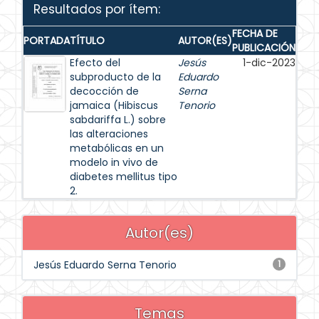
Resultados por ítem:
FECHA DE
PORTADA
TÍTULO
AUTOR(ES)
PUBLICACIÓN
Efecto del
Jesús
1-dic-2023
subproducto de la
Eduardo
decocción de
Serna
jamaica (Hibiscus
Tenorio
sabdariffa L.) sobre
las alteraciones
metabólicas en un
modelo in vivo de
diabetes mellitus tipo
2.
Autor(es)
Jesús Eduardo Serna Tenorio
1
Temas