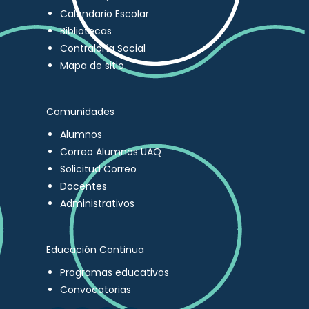
Calendario Escolar
Bibliotecas
Contraloría Social
Mapa de sitio
Comunidades
Alumnos
Correo Alumnos UAQ
Solicitud Correo
Docentes
Administrativos
Educación Continua
Programas educativos
Convocatorias