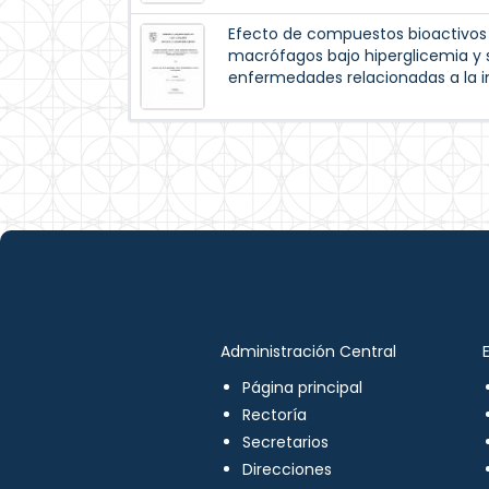
Efecto de compuestos bioactivos 
macrófagos bajo hiperglicemia y s
enfermedades relacionadas a la 
Administración Central
Página principal
Rectoría
Secretarios
Direcciones