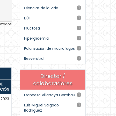
Ciencias de la Vida
1
D3T
1
anzados
Fructosa
1
Hiperglicemia
1
Polarización de macrófagos
1
Resveratrol
1
Director /
colaboradores
DE
ACIÓN
Francesc Villarroya Gombau
1
-2023
Luis Miguel Salgado
1
Rodríguez