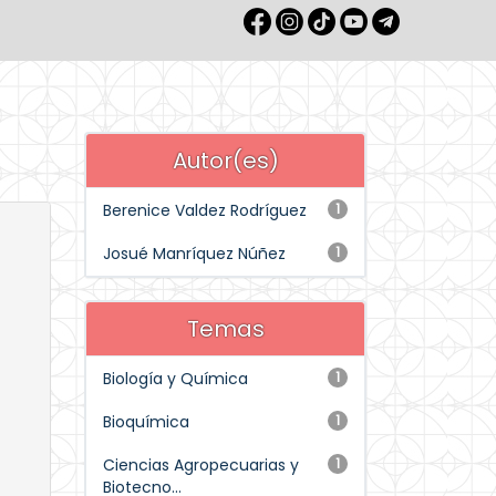
Autor(es)
Berenice Valdez Rodríguez
1
Josué Manríquez Núñez
1
Temas
Biología y Química
1
Bioquímica
1
Ciencias Agropecuarias y
1
Biotecno...