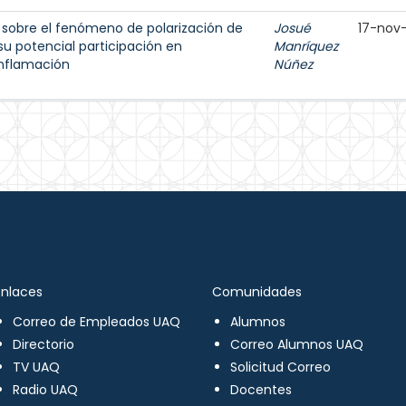
sobre el fenómeno de polarización de
Josué
17-nov
u potencial participación en
Manríquez
inflamación
Núñez
Enlaces
Comunidades
Correo de Empleados UAQ
Alumnos
Directorio
Correo Alumnos UAQ
TV UAQ
Solicitud Correo
Radio UAQ
Docentes