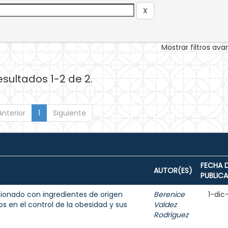
Mostrar filtros av
esultados 1-2 de 2.
Anterior
1
Siguiente
FECHA 
AUTOR(ES)
PUBLIC
ionado con ingredientes de origen
Berenice
1-dic
s en el control de la obesidad y sus
Valdez
Rodríguez