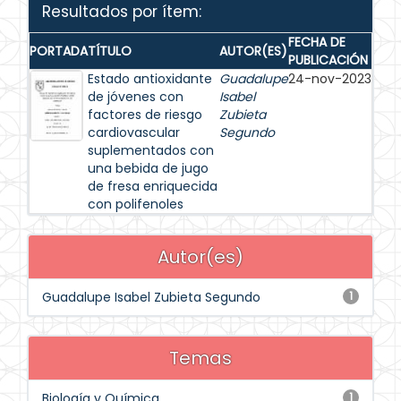
Resultados por ítem:
FECHA DE
PORTADA
TÍTULO
AUTOR(ES)
PUBLICACIÓN
Estado antioxidante
Guadalupe
24-nov-2023
de jóvenes con
Isabel
factores de riesgo
Zubieta
cardiovascular
Segundo
suplementados con
una bebida de jugo
de fresa enriquecida
con polifenoles
Autor(es)
Guadalupe Isabel Zubieta Segundo
1
Temas
Biología y Química
1