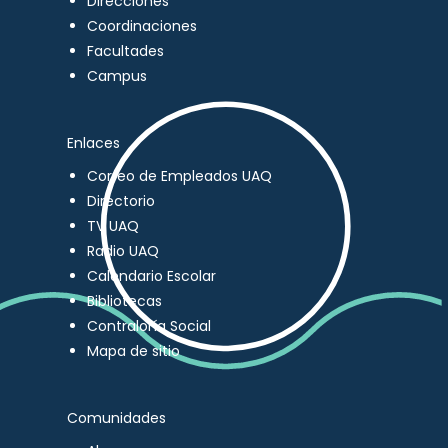
Direcciones
Coordinaciones
Facultades
Campus
Enlaces
Correo de Empleados UAQ
Directorio
TV UAQ
Radio UAQ
Calendario Escolar
Bibliotecas
Contraloría Social
Mapa de sitio
Comunidades