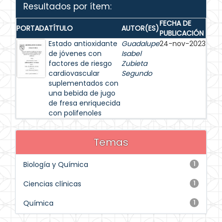
Resultados por ítem:
FECHA DE
PORTADA
TÍTULO
AUTOR(ES)
PUBLICACIÓN
Estado antioxidante
Guadalupe
24-nov-2023
de jóvenes con
Isabel
factores de riesgo
Zubieta
cardiovascular
Segundo
suplementados con
una bebida de jugo
de fresa enriquecida
con polifenoles
Temas
Biología y Química
1
Ciencias clínicas
1
Química
1