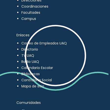
Direcciones
Coordinaciones
Facultades
Campus
Enlaces
Correo de Empleados UAQ
Directorio
TV UAQ
Radio UAQ
Calendario Escolar
Bibliotecas
Contraloría Social
Mapa de sitio
Comunidades