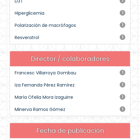
D3T
1
Hiperglicemia
1
Polarización de macrófagos
1
Resveratrol
1
Director / colaboradores
Francesc Villarroya Gombau
1
Iza Fernanda Pérez Ramírez
1
María Ofelia Mora Izaguirre
1
Minerva Ramos Gómez
1
Fecha de publicación