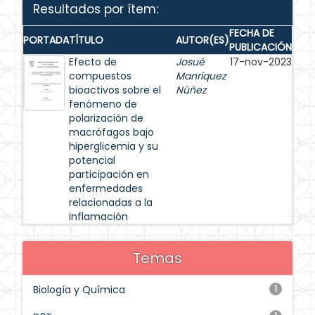
Resultados por ítem:
FECHA DE
PORTADA
TÍTULO
AUTOR(ES)
PUBLICACIÓN
Efecto de
Josué
17-nov-2023
compuestos
Manríquez
bioactivos sobre el
Núñez
fenómeno de
polarización de
macrófagos bajo
hiperglicemia y su
potencial
participación en
enfermedades
relacionadas a la
inflamación
Temas
Biología y Química
1