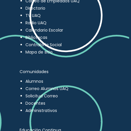
Correo de Empleados UAQ
Directorio
TV UAQ
Radio UAQ
Calendario Escolar
Bibliotecas
Contraloría Social
Mapa de sitio
Comunidades
Alumnos
Correo Alumnos UAQ
Solicitud Correo
Docentes
Administrativos
Educación Continua