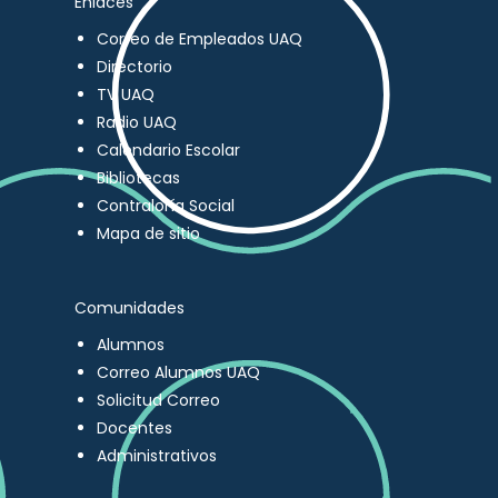
Enlaces
Correo de Empleados UAQ
Directorio
TV UAQ
Radio UAQ
Calendario Escolar
Bibliotecas
Contraloría Social
Mapa de sitio
Comunidades
Alumnos
Correo Alumnos UAQ
Solicitud Correo
Docentes
Administrativos