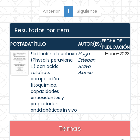
Anterior
1
Siguiente
Resultados por ítem:
FECHA DE
PORTADA
TÍTULO
AUTOR(ES)
PUBLICACIÓN
Elicitación de uchuva
Hugo
1-ene-2023
(Physalis peruviana
Esteban
L.) con ácido
Bravo
salicílico:
Alonso
composición
fitoquímica,
capacidades
antioxidantes y
propiedades
antidiabéticas in vivo
Temas