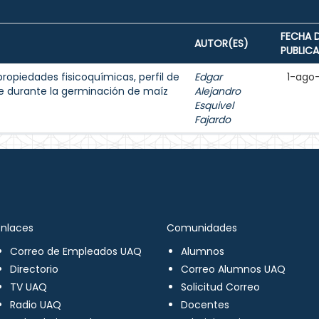
FECHA 
AUTOR(ES)
PUBLIC
ropiedades fisicoquímicas, perfil de
Edgar
1-ago
te durante la germinación de maíz
Alejandro
Esquivel
Fajardo
Enlaces
Comunidades
Correo de Empleados UAQ
Alumnos
Directorio
Correo Alumnos UAQ
TV UAQ
Solicitud Correo
Radio UAQ
Docentes