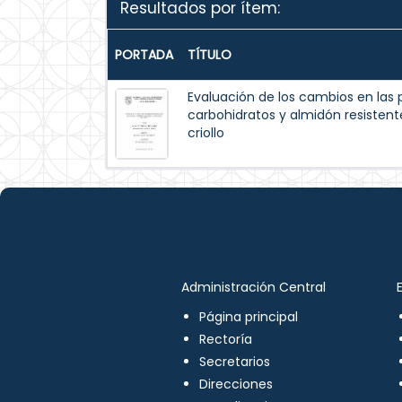
Resultados por ítem:
PORTADA
TÍTULO
Evaluación de los cambios en las p
carbohidratos y almidón resisten
criollo
Administración Central
Página principal
Rectoría
Secretarios
Direcciones