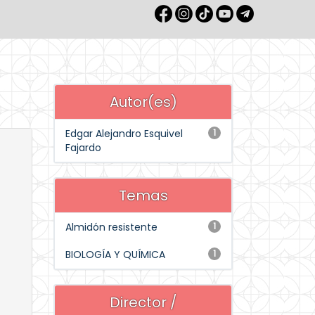
Autor(es)
Edgar Alejandro Esquivel
1
Fajardo
Temas
Almidón resistente
1
BIOLOGÍA Y QUÍMICA
1
Director /