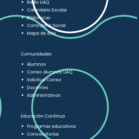
Radio UAQ
Calendario Escolar
Bibliotecas
Contraloría Social
Mapa de sitio
Comunidades
Alumnos
Correo Alumnos UAQ
Solicitud Correo
Docentes
Administrativos
Educación Continua
Programas educativos
Convocatorias