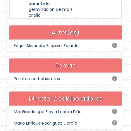
durante la
germinación de maíz
criollo
Autor(es)
Edgar Alejandro Esquivel Fajardo
1
Temas
Perfil de carbohidratos
1
Director / colaboradores
Ma. Guadalupe Flavia Loarca Piña
1
Mario Enrique Rodríguez García
1