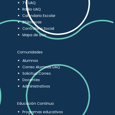
TV UAQ
Radio UAQ
Calendario Escolar
Bibliotecas
Contraloría Social
Mapa de sitio
Comunidades
Alumnos
Correo Alumnos UAQ
Solicitud Correo
Docentes
Administrativos
Educación Continua
Programas educativos