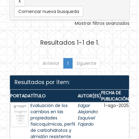
Comenzar nueva busqueda
Mostrar filtros avanzados
Resultados 1-1 de 1.
Anterior
1
Siguiente
Resultados por ítem:
FECHA DE
PORTADA
TÍTULO
AUTOR(ES)
PUBLICACIÓN
Evaluación de los
Edgar
1-ago-2025
cambios en las
Alejandro
propiedades
Esquivel
fisicoquímicas, perfil
Fajardo
de carbohidratos y
almidón resistente