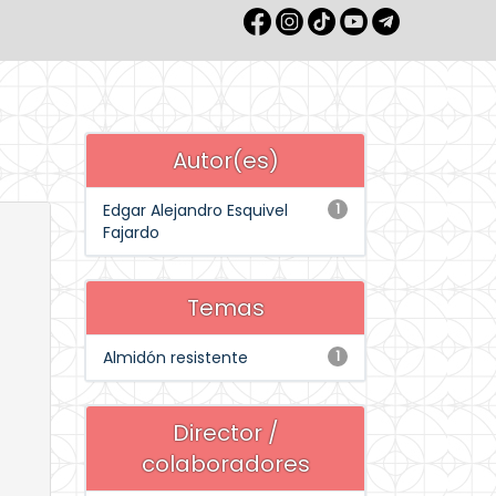
Autor(es)
Edgar Alejandro Esquivel
1
Fajardo
Temas
Almidón resistente
1
Director /
colaboradores