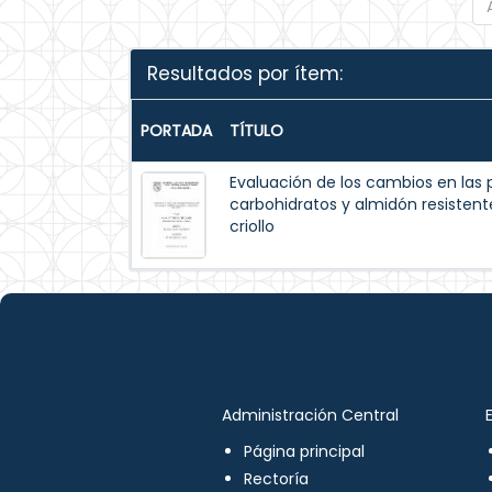
Resultados por ítem:
PORTADA
TÍTULO
Evaluación de los cambios en las p
carbohidratos y almidón resisten
criollo
Administración Central
Página principal
Rectoría