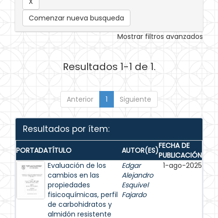
Comenzar nueva busqueda
Mostrar filtros avanzados
Resultados 1-1 de 1.
Anterior
1
Siguiente
Resultados por ítem:
FECHA DE
PORTADA
TÍTULO
AUTOR(ES)
PUBLICACIÓN
Evaluación de los
Edgar
1-ago-2025
cambios en las
Alejandro
propiedades
Esquivel
fisicoquímicas, perfil
Fajardo
de carbohidratos y
almidón resistente