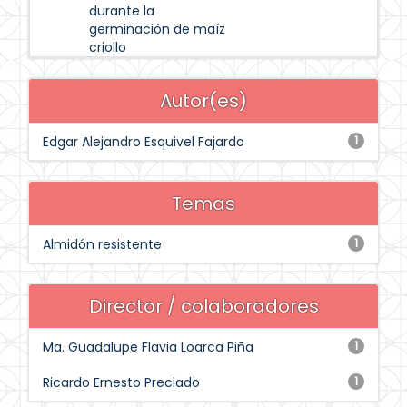
durante la
germinación de maíz
criollo
Autor(es)
Edgar Alejandro Esquivel Fajardo
1
Temas
Almidón resistente
1
Director / colaboradores
Ma. Guadalupe Flavia Loarca Piña
1
Ricardo Ernesto Preciado
1