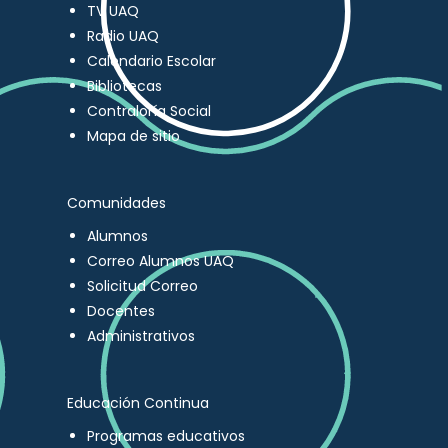
TV UAQ
Radio UAQ
Calendario Escolar
Bibliotecas
Contraloría Social
Mapa de sitio
Comunidades
Alumnos
Correo Alumnos UAQ
Solicitud Correo
Docentes
Administrativos
Educación Continua
Programas educativos