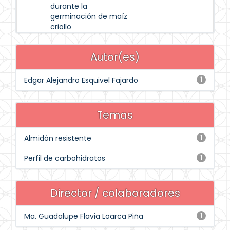
durante la
germinación de maíz
criollo
Autor(es)
Edgar Alejandro Esquivel Fajardo
1
Temas
Almidón resistente
1
Perfil de carbohidratos
1
Director / colaboradores
Ma. Guadalupe Flavia Loarca Piña
1