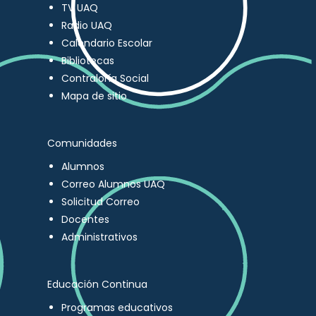
TV UAQ
Radio UAQ
Calendario Escolar
Bibliotecas
Contraloría Social
Mapa de sitio
Comunidades
Alumnos
Correo Alumnos UAQ
Solicitud Correo
Docentes
Administrativos
Educación Continua
Programas educativos