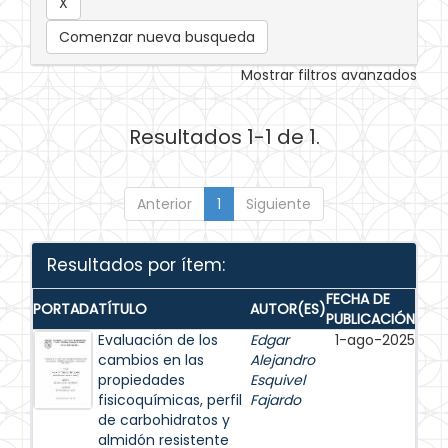
Comenzar nueva busqueda
Mostrar filtros avanzados
Resultados 1-1 de 1.
Anterior
1
Siguiente
Resultados por ítem:
FECHA DE
PORTADA
TÍTULO
AUTOR(ES)
PUBLICACIÓN
Evaluación de los
Edgar
1-ago-2025
cambios en las
Alejandro
propiedades
Esquivel
fisicoquímicas, perfil
Fajardo
de carbohidratos y
almidón resistente