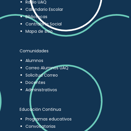
Radio UAQ
Calendario Escolar
Bibliotecas
Contraloría Social
Mapa de sitio
Comunidades
Alumnos
Correo Alumnos UAQ
Solicitud Correo
Docentes
Administrativos
Educación Continua
Programas educativos
Convocatorias