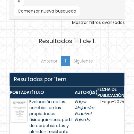
Comenzar nueva busqueda
Mostrar filtros avanzados
Resultados 1-1 de 1.
Anterior
1
Siguiente
Resultados por ítem:
FECHA DE
PORTADA
TÍTULO
AUTOR(ES)
PUBLICACIÓN
Evaluación de los
Edgar
1-ago-2025
cambios en las
Alejandro
propiedades
Esquivel
fisicoquímicas, perfil
Fajardo
de carbohidratos y
almidón resistente