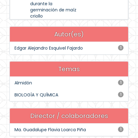
durante la
germinación de maíz
criollo
Autor(es)
Edgar Alejandro Esquivel Fajardo
1
Temas
Almidón
1
BIOLOGÍA Y QUÍMICA
1
Director / colaboradores
Ma. Guadalupe Flavia Loarca Piña
1