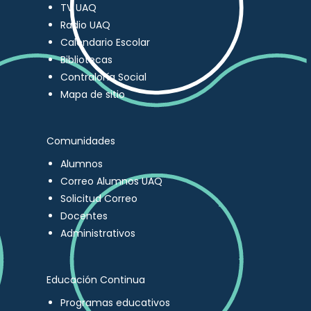
TV UAQ
Radio UAQ
Calendario Escolar
Bibliotecas
Contraloría Social
Mapa de sitio
Comunidades
Alumnos
Correo Alumnos UAQ
Solicitud Correo
Docentes
Administrativos
Educación Continua
Programas educativos