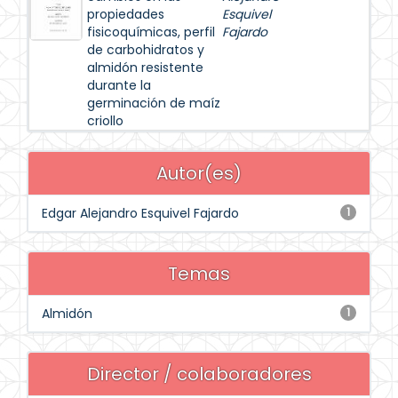
propiedades
Esquivel
fisicoquímicas, perfil
Fajardo
de carbohidratos y
almidón resistente
durante la
germinación de maíz
criollo
Autor(es)
Edgar Alejandro Esquivel Fajardo
1
Temas
Almidón
1
Director / colaboradores