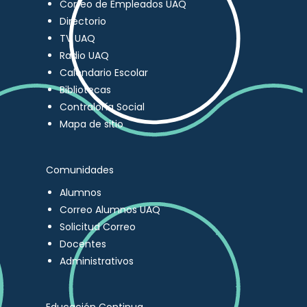
Correo de Empleados UAQ
Directorio
TV UAQ
Radio UAQ
Calendario Escolar
Bibliotecas
Contraloría Social
Mapa de sitio
Comunidades
Alumnos
Correo Alumnos UAQ
Solicitud Correo
Docentes
Administrativos