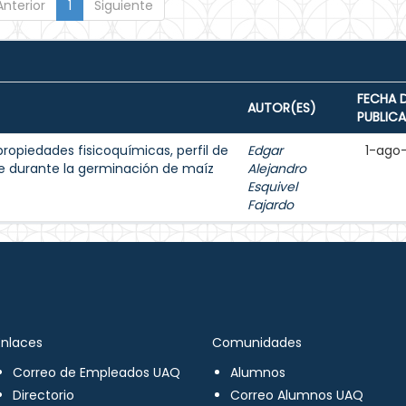
Anterior
1
Siguiente
FECHA 
AUTOR(ES)
PUBLIC
ropiedades fisicoquímicas, perfil de
Edgar
1-ago
te durante la germinación de maíz
Alejandro
Esquivel
Fajardo
Enlaces
Comunidades
Correo de Empleados UAQ
Alumnos
Directorio
Correo Alumnos UAQ