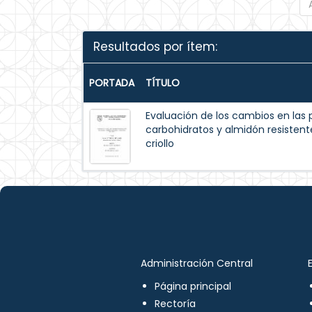
Resultados por ítem:
PORTADA
TÍTULO
Evaluación de los cambios en las p
carbohidratos y almidón resisten
criollo
Administración Central
Página principal
Rectoría