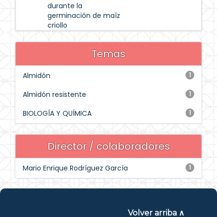
durante la
germinación de maíz
criollo
Temas
Almidón
1
Almidón resistente
1
BIOLOGÍA Y QUÍMICA
1
Director / colaboradores
Mario Enrique Rodríguez García
1
Volver arriba ∧