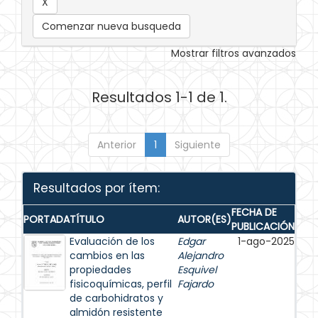
Comenzar nueva busqueda
Mostrar filtros avanzados
Resultados 1-1 de 1.
Anterior
1
Siguiente
Resultados por ítem:
FECHA DE
PORTADA
TÍTULO
AUTOR(ES)
PUBLICACIÓN
Evaluación de los
Edgar
1-ago-2025
cambios en las
Alejandro
propiedades
Esquivel
fisicoquímicas, perfil
Fajardo
de carbohidratos y
almidón resistente