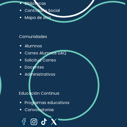
Bibliotecas
Contraloría Social
Mapa de sitio
Comunidades
Alumnos
Correo Alumnos UAQ
Solicitud Correo
Docentes
Administrativos
Educación Continua
Programas educativos
Convocatorias