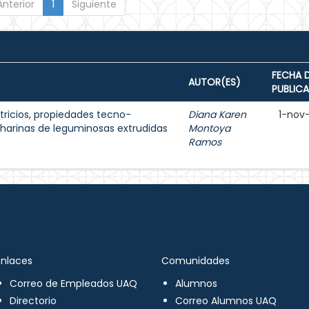
Anterior
1
Siguiente
FECHA 
AUTOR(ES)
PUBLIC
ricios, propiedades tecno-
Diana Karen
1-nov
e harinas de leguminosas extrudidas
Montoya
Ramos
Enlaces
Comunidades
Correo de Empleados UAQ
Alumnos
Directorio
Correo Alumnos UAQ