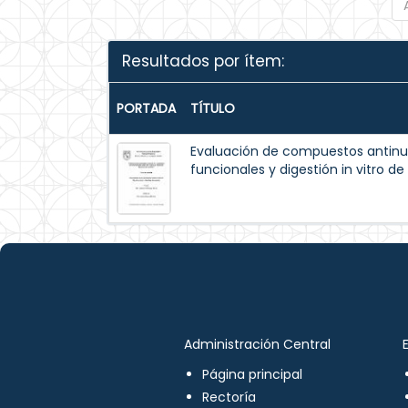
Resultados por ítem:
PORTADA
TÍTULO
Evaluación de compuestos antinut
funcionales y digestión in vitro d
Administración Central
Página principal
Rectoría