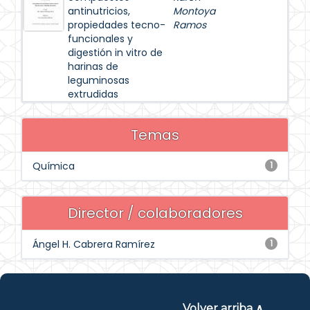
antinutricios,
Montoya
propiedades tecno-
Ramos
funcionales y
digestión in vitro de
harinas de
leguminosas
extrudidas
Temas
Química
1
Director / colaboradores
Ángel H. Cabrera Ramírez
1
Volver arriba ∧