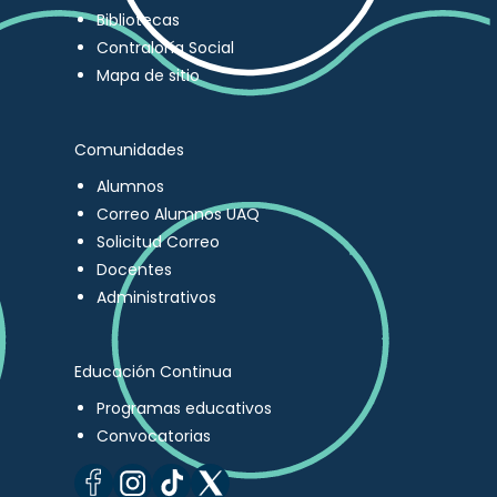
Bibliotecas
Contraloría Social
Mapa de sitio
Comunidades
Alumnos
Correo Alumnos UAQ
Solicitud Correo
Docentes
Administrativos
Educación Continua
Programas educativos
Convocatorias