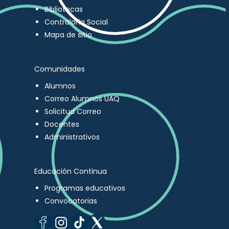
Bibliotecas
Contraloría Social
Mapa de sitio
Comunidades
Alumnos
Correo Alumnos UAQ
Solicitud Correo
Docentes
Administrativos
Educación Continua
Programas educativos
Convocatorias