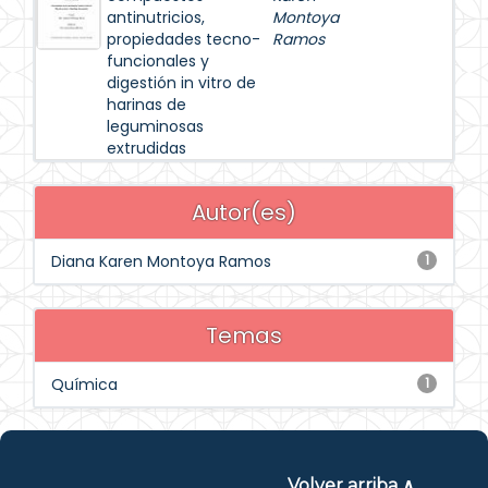
antinutricios,
Montoya
propiedades tecno-
Ramos
funcionales y
digestión in vitro de
harinas de
leguminosas
extrudidas
Autor(es)
Diana Karen Montoya Ramos
1
Temas
Química
1
Volver arriba ∧