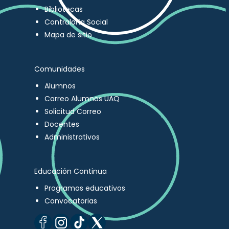
Bibliotecas
Contraloría Social
Mapa de sitio
Comunidades
Alumnos
Correo Alumnos UAQ
Solicitud Correo
Docentes
Administrativos
Educación Continua
Programas educativos
Convocatorias