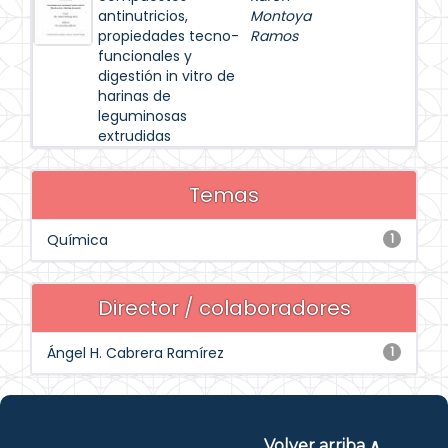
antinutricios,
Montoya
propiedades tecno-
Ramos
funcionales y
digestión in vitro de
harinas de
leguminosas
extrudidas
Temas
Química
1
Director / colaboradores
Ángel H. Cabrera Ramírez
1
Volver arriba ∧