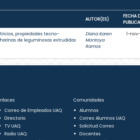
FECHA 
AUTOR(ES)
PUBLIC
ricios, propiedades tecno-
Diana Karen
1-nov
e harinas de leguminosas extrudidas
Montoya
Ramos
Enlaces
Comunidades
Correo de Empleados UAQ
Alumnos
Directorio
Correo Alumnos UAQ
TV UAQ
Solicitud Correo
Radio UAQ
Docentes