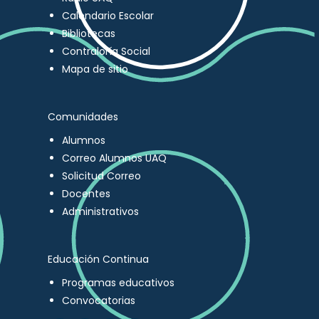
Calendario Escolar
Bibliotecas
Contraloría Social
Mapa de sitio
Comunidades
Alumnos
Correo Alumnos UAQ
Solicitud Correo
Docentes
Administrativos
Educación Continua
Programas educativos
Convocatorias