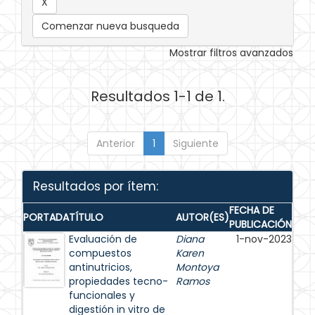
Comenzar nueva busqueda
Mostrar filtros avanzados
Resultados 1-1 de 1.
Anterior
1
Siguiente
Resultados por ítem:
FECHA DE
PORTADA
TÍTULO
AUTOR(ES)
PUBLICACIÓN
Evaluación de
Diana
1-nov-2023
compuestos
Karen
antinutricios,
Montoya
propiedades tecno-
Ramos
funcionales y
digestión in vitro de