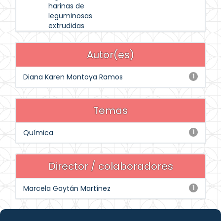
harinas de
leguminosas
extrudidas
Autor(es)
Diana Karen Montoya Ramos
1
Temas
Química
1
Director / colaboradores
Marcela Gaytán Martínez
1