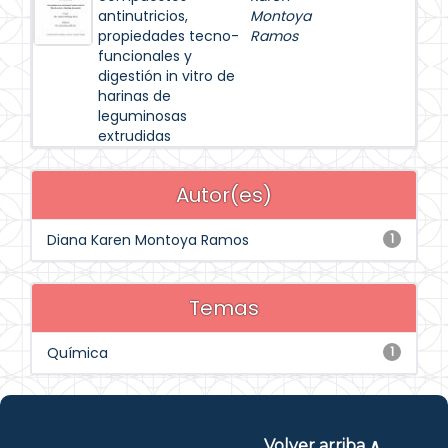
antinutricios,
Montoya
propiedades tecno-
Ramos
funcionales y
digestión in vitro de
harinas de
leguminosas
extrudidas
Autor(es)
Diana Karen Montoya Ramos
1
Temas
Química
1
Volver arriba ∧