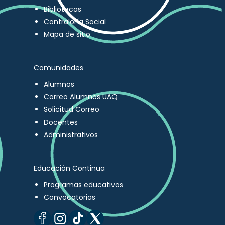
Bibliotecas
Contraloría Social
Mapa de sitio
Comunidades
Alumnos
Correo Alumnos UAQ
Solicitud Correo
Docentes
Administrativos
Educación Continua
Programas educativos
Convocatorias