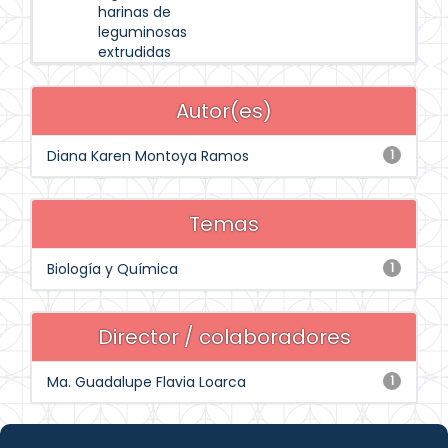
harinas de
leguminosas
extrudidas
Autor(es)
Diana Karen Montoya Ramos
1
Temas
Biología y Química
1
Director / colaboradores
Ma. Guadalupe Flavia Loarca
1