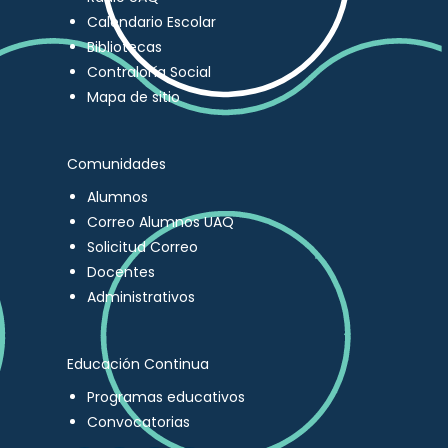
Calendario Escolar
Bibliotecas
Contraloría Social
Mapa de sitio
Comunidades
Alumnos
Correo Alumnos UAQ
Solicitud Correo
Docentes
Administrativos
Educación Continua
Programas educativos
Convocatorias