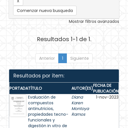
Comenzar nueva busqueda
Mostrar filtros avanzados
Resultados 1-1 de 1.
Anterior
1
Siguiente
Resultados por ítem:
FECHA DE
PORTADA
TÍTULO
AUTOR(ES)
PUBLICACIÓN
Evaluación de
Diana
1-nov-2023
compuestos
Karen
antinutricios,
Montoya
propiedades tecno-
Ramos
funcionales y
digestión in vitro de