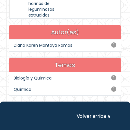
harinas de
leguminosas
extrudidas
Autor(es)
Diana Karen Montoya Ramos
1
Temas
Biología y Química
1
Química
1
Volver arriba ∧