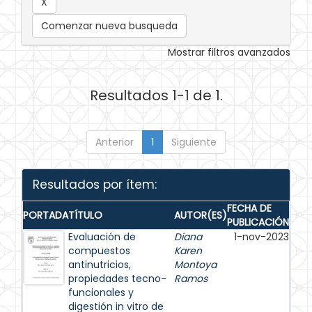
Comenzar nueva busqueda
Mostrar filtros avanzados
Resultados 1-1 de 1.
Anterior
1
Siguiente
Resultados por ítem:
FECHA DE
PORTADA
TÍTULO
AUTOR(ES)
PUBLICACIÓN
Evaluación de
Diana
1-nov-2023
compuestos
Karen
antinutricios,
Montoya
propiedades tecno-
Ramos
funcionales y
digestión in vitro de