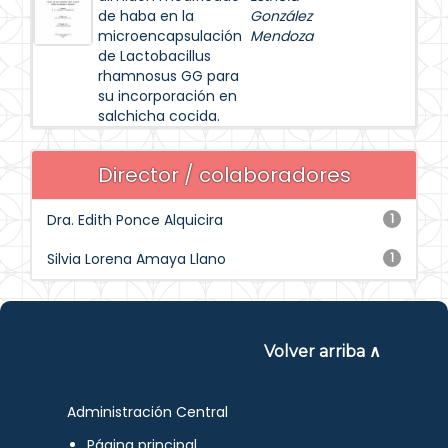
de haba en la
González
microencapsulación
Mendoza
de Lactobacillus
rhamnosus GG para
su incorporación en
salchicha cocida.
Director / colaboradores
Dra. Edith Ponce Alquicira
1
Silvia Lorena Amaya Llano
1
Volver arriba ∧
Administración Central
Página principal