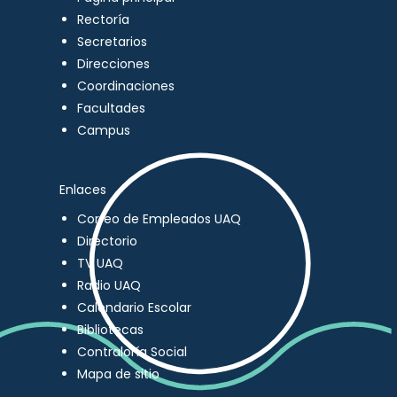
Rectoría
Secretarios
Direcciones
Coordinaciones
Facultades
Campus
Enlaces
Correo de Empleados UAQ
Directorio
TV UAQ
Radio UAQ
Calendario Escolar
Bibliotecas
Contraloría Social
Mapa de sitio