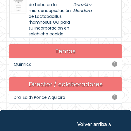
de haba en la
González
microencapsulación
Mendoza
de Lactobacillus
rhamnosus GG para
su incorporación en
salchicha cocida.
Temas
Química
1
Director / colaboradores
Dra. Edith Ponce Alquicira
1
Volver arriba ∧